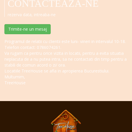
CONTACTEAZA-NE
rezerva data, intreaba-ne
Trimite-ne un mesaj
Programul de relatii cu clientii este luni- vineri in intervalul 10-18.
Telefon contact: 0786074261.
Va rugam ca pentru orice vizita in locatii, pentru a evita situatia
neplacuta de a nu putea intra, sa ne contactati din timp pentru a
stabili de comun acord o zi/ ora.
Locatiile TreeHouse se afla in apropierea Bucurestiului.
Multumim,
TreeHouse