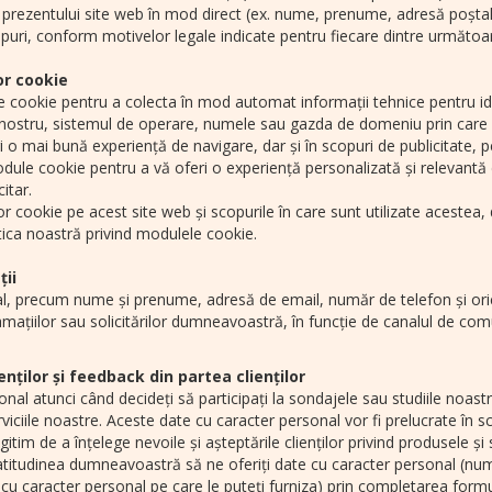
rii prezentului site web în mod direct (ex. nume, prenume, adresă poșta
puri, conform motivelor legale indicate pentru fiecare dintre următoar
or cookie
le cookie pentru a colecta în mod automat informații tehnice pentru iden
l nostru, sistemul de operare, numele sau gazda de domeniu prin care u
 o mai bună experiență de navigare, dar și în scopuri de publicitate, p
ule cookie pentru a vă oferi o experiență personalizată și relevantă d
itar.
 cookie pe acest site web și scopurile în care sunt utilizate acestea, da
ica noastră privind modulele cookie.
ții
 precum nume și prenume, adresă de email, număr de telefon și orice a
mațiilor sau solicitărilor dumneavoastră, în funcție de canalul de com
enților și feedback din partea clienților
 atunci când decideți să participați la sondajele sau studiile noastre d
serviciile noastre. Aceste date cu caracter personal vor fi prelucrate 
tim de a înțelege nevoile și așteptările clienților privind produsele și
latitudinea dumneavoastră să ne oferiți date cu caracter personal (num
 cu caracter personal pe care le puteți furniza) prin completarea formu