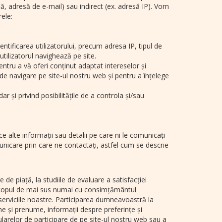
lă, adresă de e-mail) sau indirect (ex. adresă IP). Vom
ele:
tificarea utilizatorului, precum adresa IP, tipul de
tilizatorul navighează pe site.
entru a vă oferi conținut adaptat intereselor și
e navigare pe site-ul nostru web și pentru a înțelege
r și privind posibilitățile de a controla și/sau
lte informații sau detalii pe care ni le comunicați
unicare prin care ne contactați, astfel cum se descrie
e piață, la studiile de evaluare a satisfacției
în scopul de mai sus numai cu consimțământul
 serviciile noastre. Participarea dumneavoastră la
e și prenume, informații despre preferințe și
larelor de participare de pe site-ul nostru web sau a