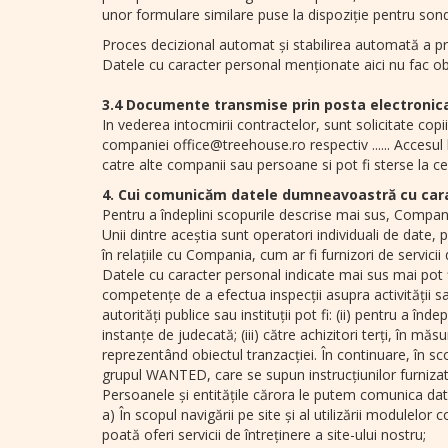
unor formulare similare puse la dispoziție pentru sond
Proces decizional automat și stabilirea automată a pro
Datele cu caracter personal menționate aici nu fac obie
3.4 Documente transmise prin posta electronica 
In vederea intocmirii contractelor, sunt solicitate cop
companiei office@treehouse.ro respectiv ...... Accesul
catre alte companii sau persoane si pot fi sterse la cer
4. Cui comunicăm datele dumneavoastră cu car
Pentru a îndeplini scopurile descrise mai sus, Compania
Unii dintre aceștia sunt operatori individuali de date, 
în relațiile cu Compania, cum ar fi furnizori de servicii
Datele cu caracter personal indicate mai sus mai pot fi 
competențe de a efectua inspecții asupra activității sa
autorități publice sau instituții pot fi: (ii) pentru a î
instanțe de judecată; (iii) către achizitori terți, în mă
reprezentând obiectul tranzacției. În continuare, în
grupul WANTED, care se supun instrucțiunilor furnizat
Persoanele și entitățile cărora le putem comunica da
a) În scopul navigării pe site și al utilizării modulel
poată oferi servicii de întreținere a site-ului nostru;