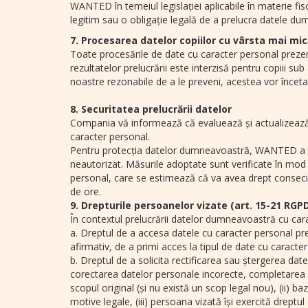
WANTED în temeiul legislației aplicabile în materie fis
legitim sau o obligație legală de a prelucra datele dum
7. Procesarea datelor copiilor cu vârsta mai mic
Toate procesările de date cu caracter personal prezent
rezultatelor prelucrării este interzisă pentru copiii sub
noastre rezonabile de a le preveni, acestea vor înceta 
8. Securitatea prelucrării datelor
Compania vă informează că evaluează și actualizează î
caracter personal.
Pentru protecția datelor dumneavoastră, WANTED a luat
neautorizat. Măsurile adoptate sunt verificate în mod r
personal, care se estimează că va avea drept consecinț
de ore.
9. Drepturile persoanelor vizate (art. 15-21 RGP
În contextul prelucrării datelor dumneavoastră cu cara
a. Dreptul de a accesa datele cu caracter personal pr
afirmativ, de a primi acces la tipul de date cu caracter
b. Dreptul de a solicita rectificarea sau ștergerea date
corectarea datelor personale incorecte, completarea d
scopul original (și nu există un scop legal nou), (ii) 
motive legale, (iii) persoana vizată își exercită drept