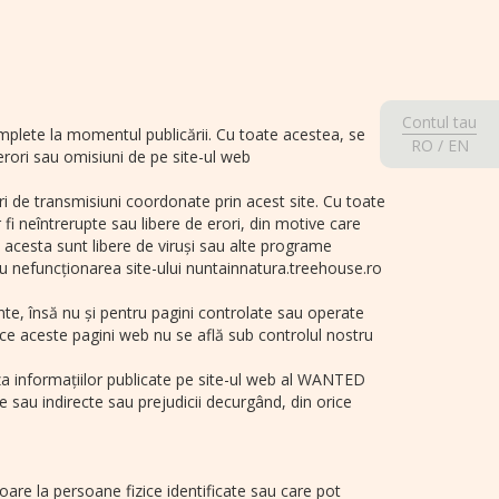
Contul tau
mplete la momentul publicării. Cu toate acestea, se
RO
/
EN
rori sau omisiuni de pe site-ul web
 de transmisiuni coordonate prin acest site. Cu toate
i neîntrerupte sau libere de erori, din motive care
 acesta sunt libere de viruși sau alte programe
nefuncționarea site-ului nuntainnatura.treehouse.ro
nte, însă nu și pentru pagini controlate sau operate
rece aceste pagini web nu se află sub controlul nostru
aza informațiilor publicate pe site-ul web al WANTED
 sau indirecte sau prejudicii decurgând, din orice
are la persoane fizice identificate sau care pot