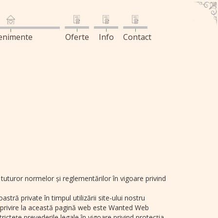
enimente
Oferte
Info
Contact
uturor normelor și reglementărilor în vigoare privind
ră private în timpul utilizării site-ului nostru
u privire la această pagină web este Wanted Web
ctețe prevederile legale în vigoare privind protecția