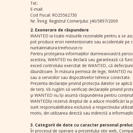
Tel.:
E-mail:
Cod Fiscal: RO25562730
Nr. Înreg. Registrul Comerţului: J40/5897/2009
2. Exonerare de răspundere
WANTED ia toate măsurile rezonabile pentru a se asigu
pot produce erori neintenționate sau accidentale pe 
nuntainnatura.treehouse.ro
Pentru protejarea informațiilor dumneavoastră person
acestea, WANTED nu declară sau garantează că funcțiile
exced controlului exercitat de WANTED, că defecțiunil
dăunătoare. În măsura permisă de lege, WANTED nu es
sau a serviciilor sau dispozitivelor tehnice conectate.
Prezenta declarație privind protecția datelor se aplic
de terți. Vă rugăm să verificați declarațiile privind p
şi WANTED nu își asumă răspunderea pentru conținutul
WANTEDîși rezervă dreptul de a aduce modificări la pr
sunt responsabilitatea exclusivă a respectivului utili
motiv, din utilizarea directă sau indirectă a informați
3. Categorii de date cu caracter personal prelucr
În procesul de operare a prezentului site web, Compani