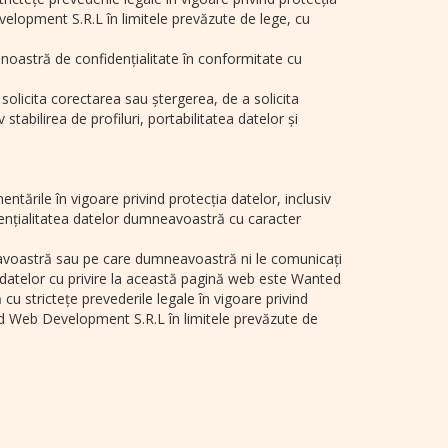
velopment S.R.L în limitele prevăzute de lege, cu
oastră de confidențialitate în conformitate cu
 solicita corectarea sau ștergerea, de a solicita
tabilirea de profiluri, portabilitatea datelor și
ările în vigoare privind protecția datelor, inclusiv
ențialitatea datelor dumneavoastră cu caracter
neavoastră sau pe care dumneavoastră ni le comunicați
 datelor cu privire la această pagină web este Wanted
 strictețe prevederile legale în vigoare privind
ted Web Development S.R.L în limitele prevăzute de