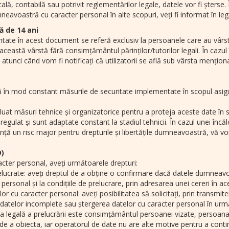
cală, contabilă sau potrivit reglementărilor legale, datele vor fi șters
neavoastră cu caracter personal în alte scopuri, veți fi informat în le
ă de 14 ani
ate în acest document se referă exclusiv la persoanele care au vârsta 
 această vârstă fără consimțământul părinților/tutorilor legali. În cazul 
atunci când vom fi notificați că utilizatorii se află sub vârsta mențion
n mod constant măsurile de securitate implementate în scopul asigurăr
 măsuri tehnice și organizatorice pentru a proteja aceste date în spe
egulat și sunt adaptate constant la stadiul tehnicii. În cazul unei înc
ă un risc major pentru drepturile și libertățile dumneavoastră, vă vom 
D)
cter personal, aveți următoarele drepturi:
elucrate: aveți dreptul de a obține o confirmare dacă datele dumneavo
 personal și la condițiile de prelucrare, prin adresarea unei cereri în 
lor cu caracter personal: aveți posibilitatea să solicitați, prin transmi
atelor incomplete sau ștergerea datelor cu caracter personal în următ
baza legală a prelucrării este consimțământul persoanei vizate, persoana
ul de a obiecta, iar operatorul de date nu are alte motive pentru a cont