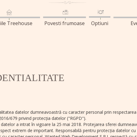
iile Treehouse
Povesti frumoase
Optiuni
Ev
DENTIALITATE
litatea datelor dumneavoastră cu caracter personal prin respectarea t
 2016/679 privind protecția datelor ("RGPD").
telor a intrat în vigoare la 25 mai 2018. Protejarea sferei dumneavoast
aspect extrem de important. Responsabilă pentru protecția datelor c
or cu caracter personal, Wanted Web Development S.R.L respectă cu stri