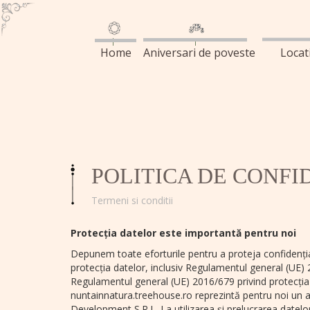
Home
Aniversari de poveste
Locat
POLITICA DE CONFI
Termeni si conditii
Protecția datelor este importantă pentru noi
Depunem toate eforturile pentru a proteja confidenția
protecția datelor, inclusiv Regulamentul general (UE)
Regulamentul general (UE) 2016/679 privind protecția da
nuntainnatura.treehouse.ro reprezintă pentru noi un 
Development S.R.L. La utilizarea și prelucrarea datel