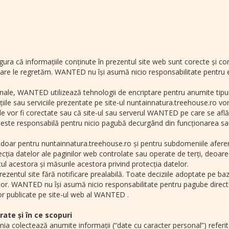
ra că informațiile conținute în prezentul site web sunt corecte și co
care le regretăm. WANTED nu își asumă nicio responsabilitate pentru e
ale, WANTED utilizează tehnologii de encriptare pentru anumite tipuri
 sau serviciile prezentate pe site-ul nuntainnatura.treehouse.ro vor f
e vor fi corectate sau că site-ul sau serverul WANTED pe care se află
te responsabilă pentru nicio pagubă decurgând din funcționarea sau 
ă doar pentru nuntainnatura.treehouse.ro și pentru subdomeniile afere
rotecția datelor ale paginilor web controlate sau operate de terți, deoa
 acestora și măsurile acestora privind protecția datelor.
ezentul site fără notificare prealabilă. Toate deciziile adoptate pe b
zator. WANTED nu își asumă nicio responsabilitate pentru pagube directe
ilor publicate pe site-ul web al WANTED .
ate și în ce scopuri
a colectează anumite informații (“date cu caracter personal”) referito