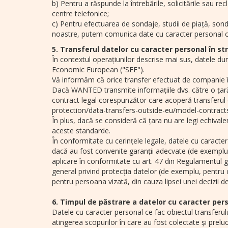
b) Pentru a răspunde la întrebările, solicitările sau 
centre telefonice;
c) Pentru efectuarea de sondaje, studii de piață, sonda
noastre, putem comunica date cu caracter personal cătr
5. Transferul datelor cu caracter personal în st
În contextul operațiunilor descrise mai sus, datele du
Economic European ("SEE").
Vă informăm că orice transfer efectuat de companie 
Dacă WANTED transmite informațiile dvs. către o țară
contract legal corespunzător care acoperă transferul
protection/data-transfers-outside-eu/model-contracts
În plus, dacă se consideră că țara nu are legi echivale
aceste standarde.
În conformitate cu cerințele legale, datele cu caract
dacă au fost convenite garanții adecvate (de exemplu,
aplicare în conformitate cu art. 47 din Regulamentul g
general privind protecția datelor (de exemplu, pentru c
pentru persoana vizată, din cauza lipsei unei decizii d
6. Timpul de păstrare a datelor cu caracter per
Datele cu caracter personal ce fac obiectul transferului
atingerea scopurilor în care au fost colectate și prelucr