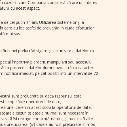
e. În cazul în care Compania consideră că are un interes
gătură cu acest aspect.
de cel puțin 14 ani. Utilizarea sistemelor și a
în care au loc astfel de prelucrări în ciuda eforturilor
ată mai sus.
ii unei prelucrări sigure și securizate a datelor cu
cial împotriva pierderii, manipulării sau accesului
ălcări a protecției datelor dumneavoastră cu caracter
notifica imediat, pe cât posibil într-un interval de 72
astră sunt prelucrate și, dacă răspunsul este
acest scop către operatorul de date;
terea unei cereri în acest scop la operatorul de date,
oarele cazuri (i) datele nu mai sunt necesare în
 vizată își retrage consimțământul, și nu există alte
inua prelucrarea, (iv) datele au fost prelucrate în mod