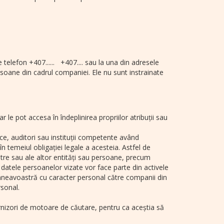
 telefon +407...... +407.... sau la una din adresele
rsoane din cadrul companiei. Ele nu sunt instrainate
 le pot accesa în îndeplinirea propriilor atribuții sau
lice, auditori sau instituții competente având
n temeiul obligației legale a acesteia. Astfel de
oastre sau ale altor entități sau persoane, precum
iar datele persoanelor vizate vor face parte din activele
mneavoastră cu caracter personal către companii din
sonal.
furnizori de motoare de căutare, pentru ca aceștia să