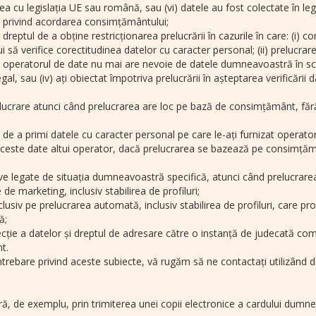
a cu legislația UE sau română, sau (vi) datele au fost colectate în legă
ice privind acordarea consimțământului;
ți dreptul de a obține restricționarea prelucrării în cazurile în care: (i)
să verifice corectitudinea datelor cu caracter personal; (ii) prelucrare
n care operatorul de date nu mai are nevoie de datele dumneavoastră în
gal, sau (iv) ați obiectat împotriva prelucrării în așteptarea verificări
ucrare atunci când prelucrarea are loc pe bază de consimțământ, fără 
 de a primi datele cu caracter personal pe care le-ați furnizat operatoru
te aceste date altui operator, dacă prelucrarea se bazează pe consim
ive legate de situația dumneavoastră specifică, atunci când prelucrarea
e marketing, inclusiv stabilirea de profiluri;
clusiv pe prelucrarea automată, inclusiv stabilirea de profiluri, care p
ă;
tecție a datelor și dreptul de adresare către o instanță de judecată co
t.
întrebare privind aceste subiecte, vă rugăm să ne contactați utilizând
ră, de exemplu, prin trimiterea unei copii electronice a cardului dumn