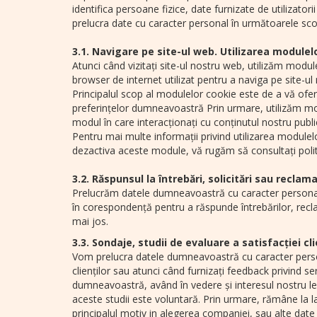
identifica persoane fizice, date furnizate de utilizato
prelucra date cu caracter personal în următoarele sco
3.1. Navigare pe site-ul web. Utilizarea modulel
Atunci când vizitați site-ul nostru web, utilizăm modu
browser de internet utilizat pentru a naviga pe site-u
Principalul scop al modulelor cookie este de a vă oferi
preferințelor dumneavoastră Prin urmare, utilizăm mod
modul în care interacționați cu conținutul nostru public
Pentru mai multe informații privind utilizarea modulelor
dezactiva aceste module, vă rugăm să consultați polit
3.2. Răspunsul la întrebări, solicitări sau reclama
Prelucrăm datele dumneavoastră cu caracter personal,
în corespondență pentru a răspunde întrebărilor, recla
mai jos.
3.3. Sondaje, studii de evaluare a satisfacției cli
Vom prelucra datele dumneavoastră cu caracter personal
clienților sau atunci când furnizați feedback privind 
dumneavoastră, având în vedere și interesul nostru legi
aceste studii este voluntară. Prin urmare, rămâne la 
principalul motiv in alegerea companiei, sau alte date