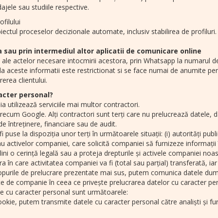
ajele sau studiile respective.
filului
ctul proceselor decizionale automate, inclusiv stabilirea de profiluri.
sau prin intermediul altor aplicatii de comunicare online
ii ale actelor necesare intocmirii acestora, prin Whatsapp la numarul de
 la aceste informatii este restrictionat si se face numai de anumite pe
erea clientului.
acter personal?
 utilizează serviciile mai multor contractori.
precum Google. Alți contractori sunt terți care nu prelucrează datele, dar
 de întreținere, financiare sau de audit.
puse la dispoziția unor terți în următoarele situații: (i) autorități pub
u activelor companiei, care solicită companiei să furnizeze informații î
ndeplini o cerință legală sau a proteja drepturile și activele companiei n
sura în care activitatea companiei va fi (total sau parțial) transferată, 
 scopurile de prelucrare prezentate mai sus, putem comunica datele du
e de companie în ceea ce privește prelucrarea datelor cu caracter per
te cu caracter personal sunt următoarele:
or cookie, putem transmite datele cu caracter personal către analiști și 