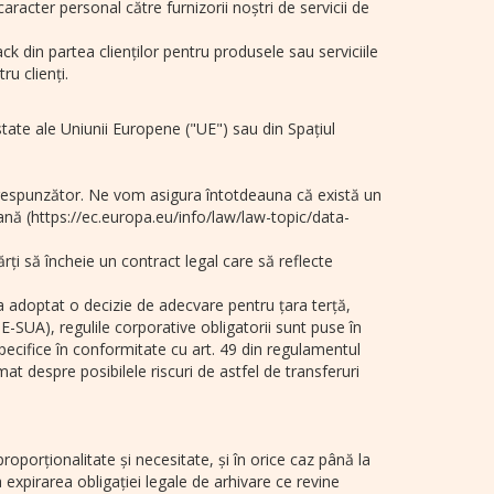
acter personal către furnizorii noștri de servicii de
k din partea clienților pentru produsele sau serviciile
u clienți.
state ale Uniunii Europene ("UE") sau din Spațiul
orespunzător. Ne vom asigura întotdeauna că există un
nă (https://ec.europa.eu/info/law/law-topic/data-
rți să încheie un contract legal care să reflecte
a adoptat o decizie de adecvare pentru țara terță,
-SUA), regulile corporative obligatorii sunt puse în
pecifice în conformitate cu art. 49 din regulamentul
at despre posibilele riscuri de astfel de transferuri
roporționalitate și necesitate, și în orice caz până la
la expirarea obligației legale de arhivare ce revine