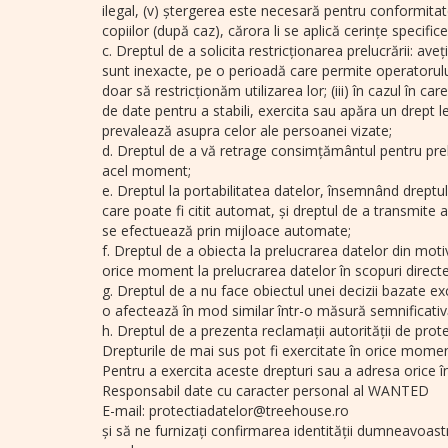
ilegal, (v) ștergerea este necesară pentru conformitate
copiilor (după caz), cărora li se aplică cerințe specif
c. Dreptul de a solicita restricționarea prelucrării: ave
sunt inexacte, pe o perioadă care permite operatorului 
doar să restricționăm utilizarea lor; (iii) în cazul î
de date pentru a stabili, exercita sau apăra un drept le
prevalează asupra celor ale persoanei vizate;
d. Dreptul de a vă retrage consimțământul pentru prel
acel moment;
e. Dreptul la portabilitatea datelor, însemnând dreptul
care poate fi citit automat, și dreptul de a transmi
se efectuează prin mijloace automate;
f. Dreptul de a obiecta la prelucrarea datelor din mot
orice moment la prelucrarea datelor în scopuri directe d
g. Dreptul de a nu face obiectul unei decizii bazate ex
o afectează în mod similar într-o măsură semnificativ
h. Dreptul de a prezenta reclamații autorității de pro
Drepturile de mai sus pot fi exercitate în orice momen
Pentru a exercita aceste drepturi sau a adresa orice 
Responsabil date cu caracter personal al WANTED
E-mail: protectiadatelor@treehouse.ro
și să ne furnizați confirmarea identității dumneavoast