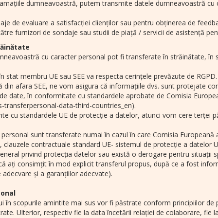
reclamațiile dumneavoastră, putem transmite datele dumneavoastră cu car
je de evaluare a satisfacției clienților sau pentru obținerea de feedbac
e furnizori de sondaje sau studii de piață / servicii de asistență pentr
răinătate
mneavoastră cu caracter personal pot fi transferate în străinătate, în 
în stat membru UE sau SEE va respecta cerințele prevăzute de RGPD.
 din afara SEE, ne vom asigura că informațiile dvs. sunt protejate c
 de date, în conformitate cu standardele aprobate de Comisia Europea
-transferpersonal-data-third-countries_en).
nte cu standardele UE de protecție a datelor, atunci vom cere terței pă
er personal sunt transferate numai în cazul în care Comisia Europeană 
 clauzele contractuale standard UE- sistemul de protecție a datelor UE
eneral privind protecția datelor sau există o derogare pentru situații s
ă ați consimțit în mod explicit transferul propus, după ce a fost inform
e adecvare și a garanțiilor adecvate).
sonal
 în scopurile amintite mai sus vor fi păstrate conform principiilor de p
ate. Ulterior, respectiv fie la data încetării relației de colaborare, fie 