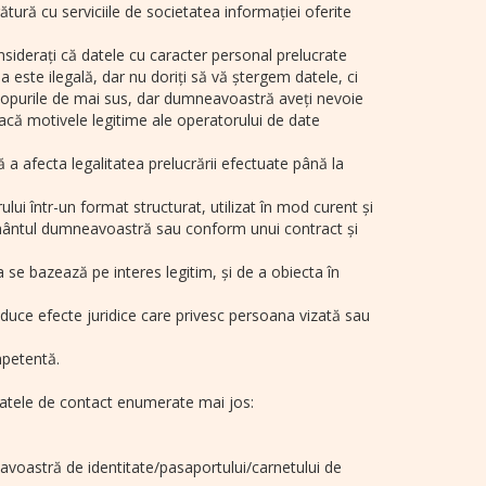
tură cu serviciile de societatea informației oferite
 considerați că datele cu caracter personal prelucrate
a este ilegală, dar nu doriți să vă ștergem datele, ci
 scopurile de mai sus, dar dumneavoastră aveți nevoie
i dacă motivele legitime ale operatorului de date
a afecta legalitatea prelucrării efectuate până la
lui într-un format structurat, utilizat în mod curent și
țământul dumneavoastră sau conform unui contract și
 se bazează pe interes legitim, și de a obiecta în
roduce efecte juridice care privesc persoana vizată sau
mpetentă.
 datele de contact enumerate mai jos:
eavoastră de identitate/pasaportului/carnetului de