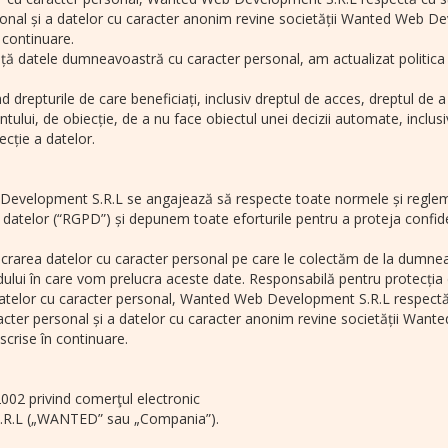
rsonal și a datelor cu caracter anonim revine societății Wanted Web De
 continuare.
 datele dumneavoastră cu caracter personal, am actualizat politica n
 drepturile de care beneficiați, inclusiv dreptul de acces, dreptul de a
ului, de obiecție, de a nu face obiectul unei decizii automate, inclusiv s
ecție a datelor.
 Development S.R.L se angajează să respecte toate normele și reglement
 datelor (“RGPD”) și depunem toate eforturile pentru a proteja confid
relucrarea datelor cu caracter personal pe care le colectăm de la dum
dului în care vom prelucra aceste date. Responsabilă pentru protecția
atelor cu caracter personal, Wanted Web Development S.R.L respectă cu
aracter personal și a datelor cu caracter anonim revine societății Wan
scrise în continuare.
002 privind comerţul electronic
.R.L („WANTED” sau „Compania”).