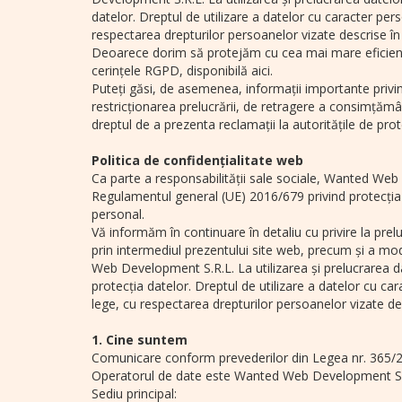
datelor. Dreptul de utilizare a datelor cu caracter pe
respectarea drepturilor persoanelor vizate descrise în
Deoarece dorim să protejăm cu cea mai mare eficiență
cerințele RGPD, disponibilă aici.
Puteți găsi, de asemenea, informații importante privind
restricționarea prelucrării, de retragere a consimțământ
dreptul de a prezenta reclamații la autoritățile de prot
Politica de confidențialitate web
Ca parte a responsabilității sale sociale, Wanted Web
Regulamentul general (UE) 2016/679 privind protecția
personal.
Vă informăm în continuare în detaliu cu privire la p
prin intermediul prezentului site web, precum și a mo
Web Development S.R.L. La utilizarea și prelucrarea d
protecția datelor. Dreptul de utilizare a datelor cu c
lege, cu respectarea drepturilor persoanelor vizate de
1. Cine suntem
Comunicare conform prevederilor din Legea nr. 365/2
Operatorul de date este Wanted Web Development S
Sediu principal: