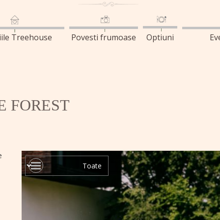
iile Treehouse
Povesti frumoase
Optiuni
Ev
E FOREST
e