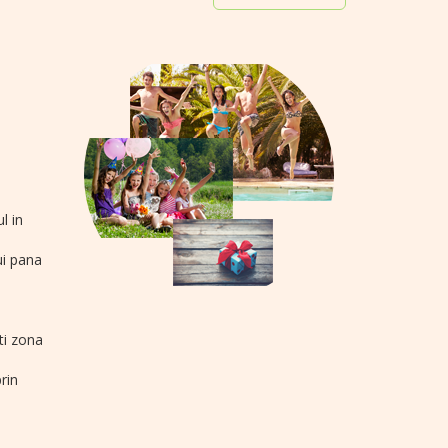
l in
ui pana
ti zona
rin