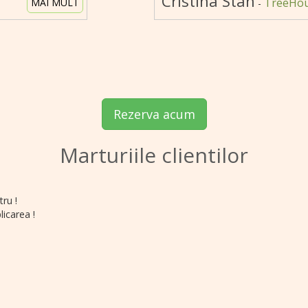
Cristina Stan
TreeHou
MAI MULT
-
Rezerva acum
Marturiile clientilor
tru !
icarea !