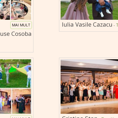
Iulia Vasile Cazacu
MAI MULT
-
House Cosoba