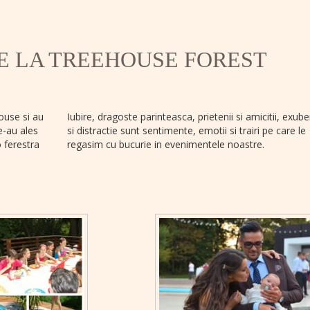
E LA TREEHOUSE FOREST
ouse si au
Iubire, dragoste parinteasca, prietenii si amicitii, exub
e-au ales
si distractie sunt sentimente, emotii si trairi pe care le
o ferestra
regasim cu bucurie in evenimentele noastre.