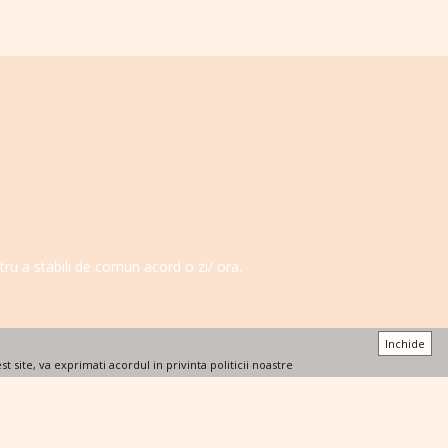
ntru a stabili de comun acord o zi/ ora.
Inchide
st site, va exprimati acordul in privinta politicii noastre