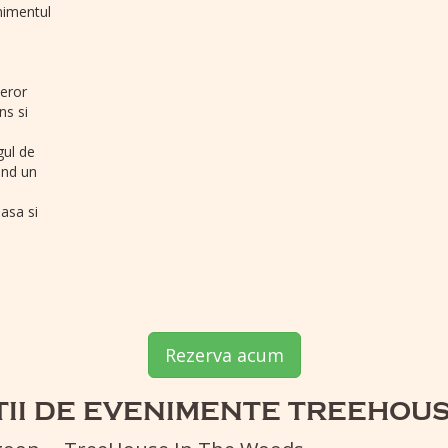
nimentul
teror
ns si
gul de
and un
asa si
Rezerva acum
TII DE EVENIMENTE TREEHOUS