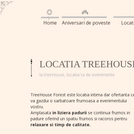
Home
Aniversari de poveste
Locat
LOCATIA TREEHOUS
la treeHouse, locatia ta de evenimente
TreeHouse Forest este locatia intima dar ofertanta c
va gazdui o sarbatoare frumoasa a evenimentului
vostru.
Amplasata
in liziera padurii
se continua frumos in
padure oferind un spatiu frumos si racoros pentru
relaxare si timp de calitate.