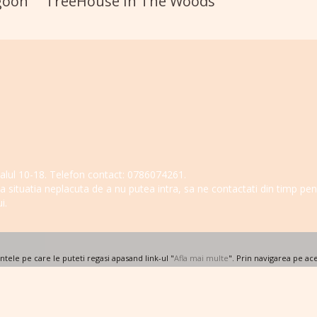
goon
TreeHouse In The Woods
tervalul 10-18. Telefon contact: 0786074261.
ita situatia neplacuta de a nu putea intra, sa ne contactati din timp pe
i.
ele pe care le puteti regasi apasand link-ul "
Afla mai multe
". Prin navigarea pe ace
TreeHouse este un brand WANTED WebDevelopment
Regulament de ordine interioara
Protectia consumatorului