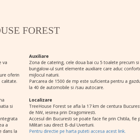
OUSE FOREST
Auxiliare
e va
Zona de catering, cele doua bai cu 5 toalete precum si
bungalow-ul sunt elemente auxiliare care aduc confortu
ure oferin
mijlocul naturii.
calitate.
Parcarea de 1500 de mp este suficienta pentru a gazd
la 40 de automobile si /sau autocare.
ona
Localizare
atia si
TreeHouse Forest se afla la 17 km de centura Bucures
de NW, iesirea prin Dragomiresti.
 integrata
Accesul din Bucuresti se poate face fie prin Chitila, fie p
ea a
Militari sau direct B-dul Uverturii.
e dans la
Pentru directie pe harta puteti accesa acest link.