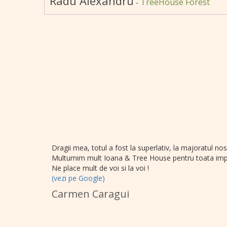
Radu Alexandru
TreeHouse Forest
-
Dragii mea, totul a fost la superlativ, la majoratul nos
Multumim mult Ioana & Tree House pentru toata impl
Ne place mult de voi si la voi !
(vezi pe Google)
Carmen Caragui