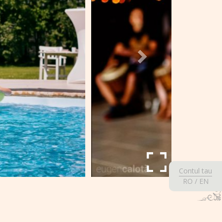
Contul tau
RO
/
EN