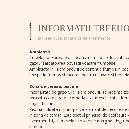
INFORMATII TREEH
la treeHouse, locatia ta de evenimente
Ambianta
TreeHouse Forest este locatia intima dar ofertanta c
gazdui sarbatoarea povestii voastre frumoase.
Amplasata in liziera padurii se continua frumos in pad
un spatiu frumos si racoros pentru relaxare si timp de 
Zona de terasa, piscina
Inconjurata de gazon, la liziera padurii, se prezinta z
terasata care poate acomoda atat mesele cat si form
ringul de dans.
Piscina utilizata in principal ca element de decor este
in zona de terasa. Este spatiul principal de desfasurar
evenimentlui, cu mesele asezate pe margine, ringul d
interior.