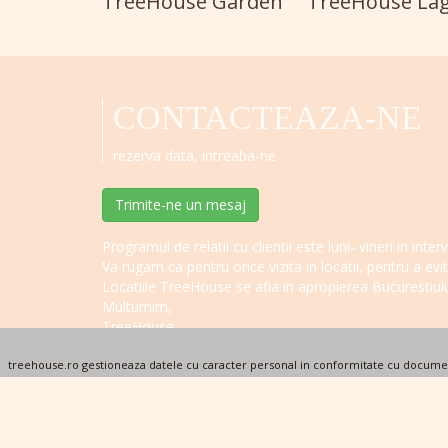
TreeHouse Garden
TreeHouse La
CONTACTEAZA-NE
rezerva data, intreaba-ne
Trimite-ne un mesaj
Programul de relatii cu clientii este luni- vineri in in
Va rugam ca pentru orice vizita in locatii, pentru a ev
Locatiile TreeHouse se afla in apropierea Bucurestiulu
Multumim,
TreeHouse
treehouse.ro gestioneaza datele cu caracter personal in conformitate cu document