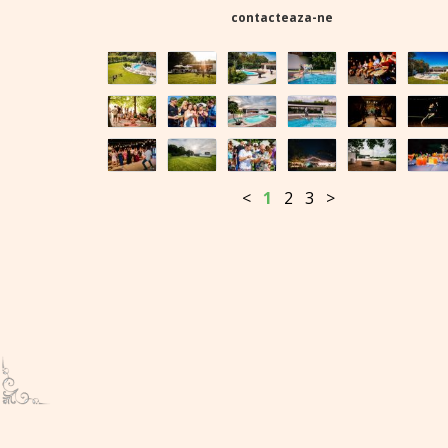
contacteaza-ne
<
1
2
3
>